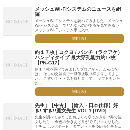
メッシュWi-Fiシステムのニュースを網
羅
メッシュWi-Fiシステムを調べてみました「メッシュ
Wi-Fiシステム」でどんなものがあるか見てみる ＞
メッシュWi-Fiシステム手に入れ...
記事を読む
約１７枚 | コクヨ / パンチ（ラクアケ）
ハンディタイプ 最大穿孔能力約17枚
【PN-G17】
約１７枚を調べてみましたブログから、こんにち
は。 そこの交差点で一旦停止取り締まりしてまし
た。 こすい！・・気を取り直して、 ギフトをいた
だ...
記事を読む
先生 | 【中古】【輸入・日本仕様】好
き! すき!!魔女先生 VOL.1 [DVD]
先生を調べてみましたおふくろ亭でかきあげ丼で注
文したら、 金色のかきあげ丼がでてびっくりした。
ナチュラルサポート タブレットをつめる仕事を...