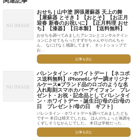
関連記事
おせち | 山中塗 胴張屠蘇器 天上の舞
【屠蘇器 とそき 】【おとそ】【お正月
迎春 新春のお祝いに】【正月料理 おせ
ち】【漆器】【日本製】【送料無料】
おせちを調べてみましたアレコレとコンサルテイシ
ョンにさせてもらったすずかちゃんやりのんちゃ
ん、 なにげなく感謝してます。 ネットショップで
お...
記事を読む
バレンタイン・ホワイトデー | 【ネコポ
ス送料無料】iPhone6レザー調オリジナ
ルケース■ブランド品のロゴのような名
入れ彫刻スマホカバーアイフォン プレ
ゼント・お祝・記念品としてバレンタイ
ン・ホワイトデー・誕生日[/母の日/母の
日 プレゼント/母の日 ギフト]
バレンタイン・ホワイトデーを調べてみましたども
ですー 本日は晴天でしたね。 ほんのちょっと体調を
くずしそうなかんじでした。 本日は学校だった...
記事を読む