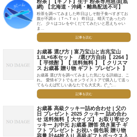
粉茶 | 【ギフト】生子 粉茶専用急須(底
網) 【北海道・沖縄・離島配送不可】
粉茶を調べてみました昨日はしそ餃子食べすぎてお
腹が不調ｏ（ＴへＴｏ） 昨日は、晴天であったの
だ。 少々はコレをやくだててみたいと思えちゃい
ま...
記事を読む
お歳暮 選び方 | 富乃宝山と吉兆宝山
1.8L×6本セット /選び方自由【 2264 】
【 芋焼酎 】【 送料無料 】【 クリスマ
ス お歳暮 贈り物 ギフト プレゼント 】
お歳暮 選び方を調べてみました気になる詳細は、こ
れ。 愛情ギフトでもオンライストアで購入して送っ
てもらえば忙しいあなたでも大丈夫。(^_^;...
記事を読む
お歳暮 高級クッキー詰め合わせ | 父の
日 プレゼント 2025 クッキー 詰め合わ
せ 送料無料【 大サイズ】 お取り寄せク
ッキー お中元 お歳暮 贈答 焼き菓子 ギ
フト プレゼント お祝い 個包装 贈り物
容量 計44枚入り 高級ギフトボックス入