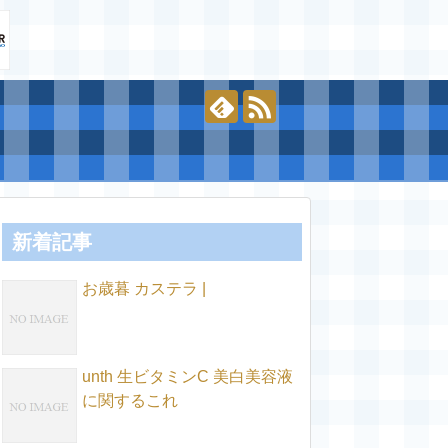
新着記事
お歳暮 カステラ |
unth 生ビタミンC 美白美容液
に関するこれ