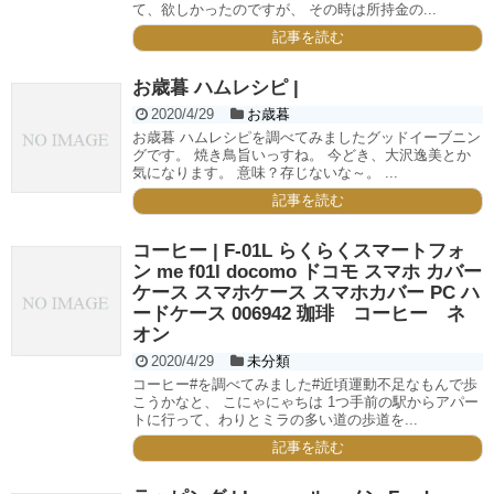
て、欲しかったのですが、 その時は所持金の...
記事を読む
お歳暮 ハムレシピ |
2020/4/29
お歳暮
お歳暮 ハムレシピを調べてみましたグッドイーブニン
グです。 焼き鳥旨いっすね。 今どき、大沢逸美とか
気になります。 意味？存じないな～。 ...
記事を読む
コーヒー | F-01L らくらくスマートフォ
ン me f01l docomo ドコモ スマホ カバー
ケース スマホケース スマホカバー PC ハ
ードケース 006942 珈琲 コーヒー ネ
オン
2020/4/29
未分類
コーヒー#を調べてみました#近頃運動不足なもんで歩
こうかなと、 こにゃにゃちは 1つ手前の駅からアパー
トに行って、わりとミラの多い道の歩道を...
記事を読む