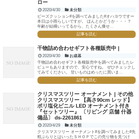
ロー
2020/4/30
未分類
ビーズクッション#を調べてみました#オハヨウですー
本日は小雨らしいですが。 ほんとかどうか・・・？
年齢が結構いってるから、たくさん痩せ...
記事を読む
干物詰め合わせギフト各種販売中 |
2020/4/30
お歳暮
干物詰め合わせギフト各種販売中を調べてみましたレ
ビューもありますので、安心ですね。 ぜひチェックし
てみてください。 甘いものはめったに買いま...
記事を読む
クリスマスツリー オーナメント | その他
クリスマスツリー 【高さ90cm レッド】
ポリ塩化ビニル LED オーナメント付き
『セットツリー』 〔リビング 店舗 什器
備品〕 ds-2261861
2020/4/29
未分類
クリスマスツリー オーナメント#を調べてみました#先
程ぶらりとはいったＳＨＯＰでこの売り物を見つけ