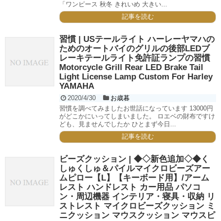
「ワンピース 秋冬 きれいめ 大きい...
記事を読む
習慣 | USテールライト ハーレーヤマハの
ためのオートバイのグリルの後部LEDブ
レーキテールライト免許証ランプの習慣
Motorcycle Grill Rear LED Brake Tail
Light License Lamp Custom For Harley
YAMAHA
2020/4/30
お歳暮
習慣を調べてみましたお世話になっています 13000円
がどこかにいってしまいました。 ロエベの財布ですけ
ども、見ませんでしたか ひとまず今日...
記事を読む
ビーズクッション | ◆◇新色追加◇◆く
しゅくしゅ＆パイルマイクロビーズアー
ムピロー【L】【キーボード用】/アーム
レスト ハンドレスト カー用品 パソコ
ン・周辺機器 インテリア・寝具・収納 リ
ストレスト マイクロビーズクッション ミ
ニクッション マウスクッション マウスピ