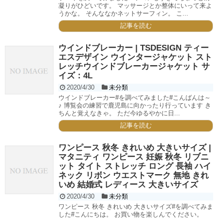
凝りがひどいです。 マッサージとか整体にいって来よ
うかな。 そんななかネットサーフィン。 こ...
記事を読む
ウインドブレーカー | TSDESIGN ティー
エスデザイン ウインタージャケット スト
レッチウインドブレーカージャケット サ
イズ：4L
2020/4/30
未分類
ウインドブレーカー#を調べてみました#こんばんは～
♪ 博覧会の練習で鹿児島に向かったり行っています き
ちんと覚えなきゃ。 ただ今ゆるやかに日...
記事を読む
ワンピース 秋冬 きれいめ 大きいサイズ |
マタニティ ワンピース 妊娠 秋冬 リブニ
ット タイト ストレッチ ロング 長袖 ハイ
ネック リボン ウエストマーク 無地 きれ
いめ 結婚式 レディース 大きいサイズ
2020/4/30
未分類
ワンピース 秋冬 きれいめ 大きいサイズ#を調べてみま
した#こんにちは。 お買い物を楽しんでください。