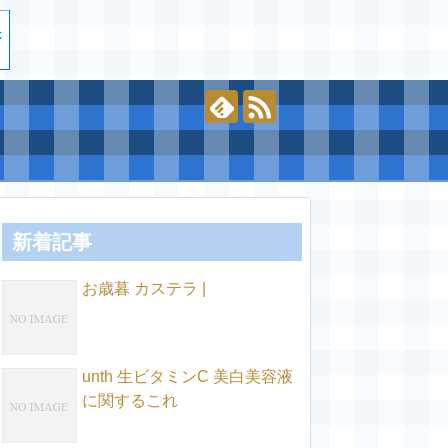
新着記事
お歳暮 カステラ |
unth 生ビタミンC 美白美容液
に関するこれ