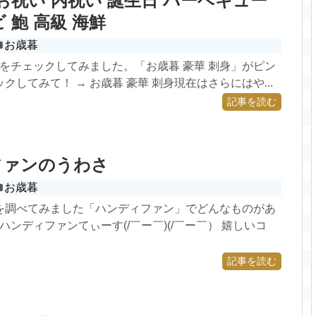
 お祝い 内祝い 誕生日 バーベキュー
 鮑 高級 海鮮
お歳暮
身をチェックしてみました。「お歳暮 豪華 刺身」がピン
クしてみて！ → お歳暮 豪華 刺身現在はさらにはや...
記事を読む
ファンのうわさ
お歳暮
を調べてみました「ハンディファン」でどんなものがあ
 ハンディファンてぃーす(/￣ー￣)(/￣ー￣） 嬉しいコ
記事を読む