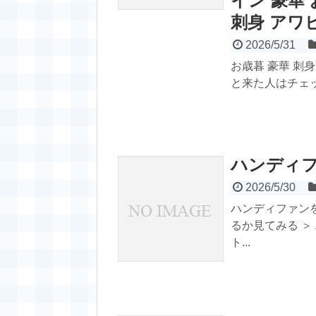
イン 豪華
刺身 アワビ
2026/5/31
お歳暮 豪華 刺
と来た人はチェッ
ハンディ
2026/5/30
ハンディファン
るか見てみる ＞
ト...