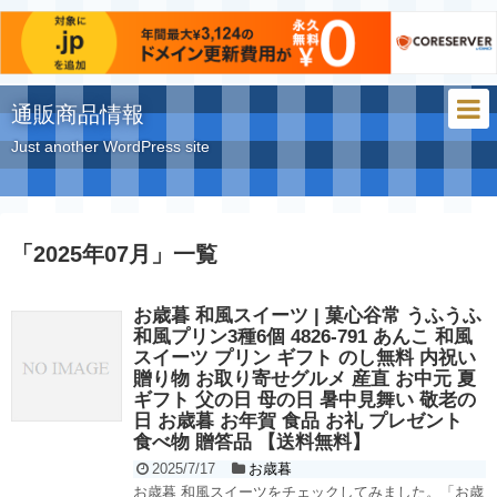
通販商品情報
Just another WordPress site
「
2025年07月
」
一覧
お歳暮 和風スイーツ | 菓心谷常 うふうふ
和風プリン3種6個 4826-791 あんこ 和風
スイーツ プリン ギフト のし無料 内祝い
贈り物 お取り寄せグルメ 産直 お中元 夏
ギフト 父の日 母の日 暑中見舞い 敬老の
日 お歳暮 お年賀 食品 お礼 プレゼント
食べ物 贈答品 【送料無料】
2025/7/17
お歳暮
お歳暮 和風スイーツをチェックしてみました。「お歳