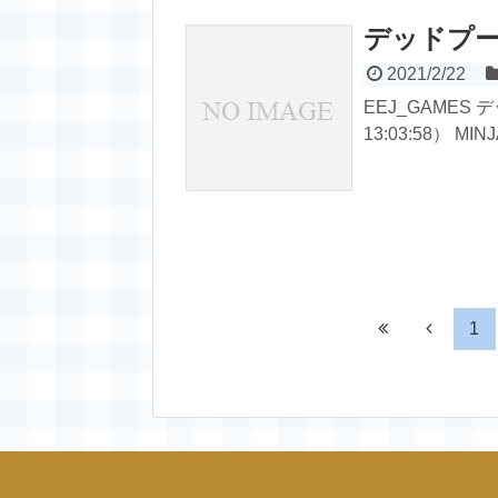
デッドプ
2021/2/22
EEJ_GAMES 
13:03:58） MINJA
1