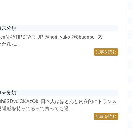
未分類
cnN @TIPSTAR_JP @hori_yuko @8buonpu_39
小倉7レ...
記事を読む
未分類
T @rnh8SDvulOKAzOb: 日本人はほとんど内在的にトランス
避感を持ってるって言っても過...
記事を読む