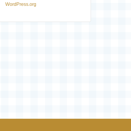
WordPress.org