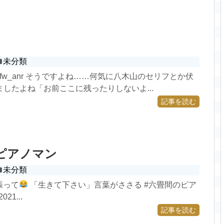
未分類
4 @yrfw_anr そうですよね……何気に八木山のセリフとか伏
したよね「お前ここに残ったりしないよ...
記事を読む
ピアノマン
未分類
 頑張って
「生きて下さい」言葉がささる #六畳間のピア
021...
記事を読む