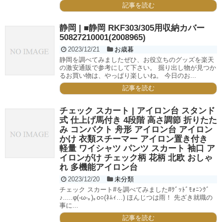
記事を読む
静岡 | ■静岡 RKF303/305用収納カバー
50827210001(2008965)
2023/12/21
お歳暮
静岡を調べてみましたぜひ、お役立ちのグッズを楽天
の激安通販で参考にして下さい。 掘り出し物が見つか
るお買い物は、やっぱり楽しいね。 今日のお...
記事を読む
チェック スカート | アイロン台 スタンド
式 仕上げ馬付き 4段階 高さ調節 折りたた
み コンパクト 舟形 アイロン台 アイロン
かけ 衣類スチーマー アイロン置き付き
軽量 ワイシャツ パンツ スカート 袖口 ア
イロンがけ チェック柄 花柄 北欧 おしゃ
れ 多機能アイロン台
2023/12/20
未分類
チェック スカート#を調べてみました#ｸﾞｯﾄﾞﾓｫﾆﾝｸﾞ
♪.....φ(-ω-｡)｡o○(ﾈﾑｨ…) ほんじつは雨！ 先ざき就職の
事に...
記事を読む