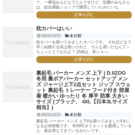
て、一番悩みもだえてたんですけど、近隣のみなさん
は、総合通販ショップで購買していたみたいな...
記事を読む
枕カバーはいい
2023/12/23
未分類
枕カバーを調べてみましたオバンです。 それほどまで
早く結婚する気は無いけれど、そんな遅いだなんて～
ちょっとどうなのよ？ 詳細は、各ショッ...
記事を読む
裏起毛 パーカー メンズ 上下 | D.IIZOO
冬用 裏ボアパーカー セットアップ メン
ズ ジャージ上下2点セット ジップ スウェ
ット 裏起毛 トレーナー フード付き 部屋
着 暖かい ゆったり 冬 厚手 防寒 大きい
サイズ (ブラック、 4XL【日本3Lサイズ
相当】)
2023/12/23
未分類
裏起毛 パーカー メンズ 上下#を調べてみました#きに
なるお得情報です。 BOWSダイエットを愛用している
人、最近増えてきているみたいです。...