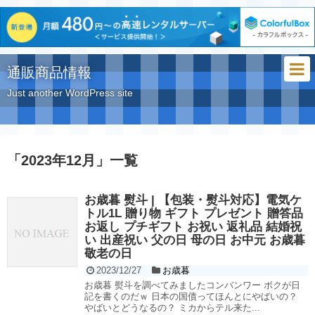
通販商品情報
Just another WordPress site
「
2023年12月
」
一覧
お歳暮 熨斗 | 【包装・熨斗対応】電気ケ
トル1L 贈り物 ギフト プレゼント 贈答品
お返し プチギフト お祝い 返礼品 結婚祝
い 出産祝い 父の日 母の日 お中元 お歳暮
敬老の日
2023/12/27
お歳暮
お歳暮 熨斗を調べてみましたコンバンワー ボクが日
記を書くのだｗ 日本の国債ってほんとにやばいの？
やばいとどうなるの？ ミカからテル来た...