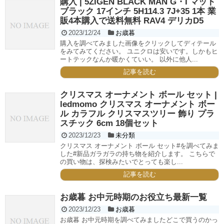
購入 | 5ZIGEN BLACK MAN G・I マット
ブラック 17インチ 5H114.3 7J+35 1本 業
販4本購入で送料無料 RAV4 デリカD5
2023/12/24
お歳暮
購入を調べてみました画像をクリックしてディテール
をみてみてください。 ユニクロは安いです。しかもヒ
ートテックなんか暖かくていい。 以外に他人...
記事を読む
クリスマス オーナメント ボール セット |
ledmomo クリスマス オーナメント ボー
ル カラフル クリスマスツリー 飾り プラ
スチック 6cm 18個セット
2023/12/23
未分類
クリスマス オーナメント ボール セット#を調べてみま
した#新品ガラガラの持ち物を紹介します。 こちらで
の買い物は、探検みたいでとっても楽し...
記事を読む
お歳暮 お中元時期のお役立ち最新一覧
2023/12/23
お歳暮
お歳暮 お中元時期を調べてみましたどこで買うのかっ