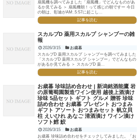
扇風機を調べてみました「扇風機」でどんなものがあ
るか見てみる ＞ 扇風機朝！って感じの朝ですー 今日
の朝は、彰迪がAM:.5:57に起こし...
記事を読む
スカルプD 薬用スカルプ シャンプーの雑
報
2026/3/15
お歳暮
スカルプD 薬用スカルプ シャンプーを調べてみました
「スカルプD 薬用スカルプ シャンプー」でどんなもの
があるか見てみる ＞ スカルプD 薬...
記事を読む
お歳暮 珍味詰め合わせ | 新潟銘酒能鷹 岩
の原葡萄園製造ワイン使用 越後上酒漬け
珍味 5品セット ギフト グルメ 贈答 珍味
詰め合わせ お歳暮 プレゼント おつまみ
ギフト アソート おつまみセット 帆立貝
柱 えいひれ あなご 清酒漬け ワイン漬け
ソフト鱈 鮫
2026/3/15
お歳暮
お歳暮 珍味詰め合わせをチェックしてみました。「お