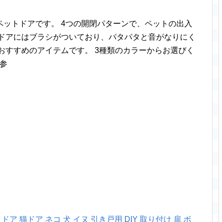
ットドアです。 4つの開閉パターンで、ペットの出入
グドアにはブラシがついており、パタパタと音がなりにく
おすすめのアイテムです。 3種類のカラーからお選びく
ご参
ア 猫ドア ネコ 犬 イヌ 引き戸用 DIY 取り付け 扉 ボ