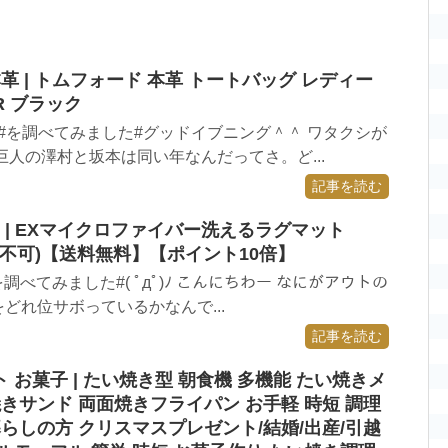
革 | トムフォード 本革 トートバッグ レディー
2R ブラック
革#を調べてみました#グッドイブニング＾＾ ワタクシが
巨人の澤村と坂本は同い年なんだってさ。ど...
記事を読む
250 | EXマイクロファイバー洗えるラグマット
代引き不可)【送料無料】【ポイント10倍】
#を調べてみました#( ﾟдﾟ)ﾉ こんにちわー なにがアウトの
どれ位サボっているかなんで...
記事を読む
お菓子 | たい焼き型 朝食機 多機能 たい焼きメ
きサンド 両面焼きフライパン ​お手軽 時短 調理
暮らしの方 クリスマスプレゼント/結婚/出産/引越