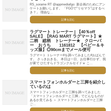
RS_sorame RT @appmediafgo: 新企画のためにアン
ケートお願いします。 「FGOで"リセマラ"はするべ
き？」 理由な...
記事を読む
ラグマート トレーナー | 【40％off
SALE】【RAG MART ラグマート】★
二柄 総柄 トレーナー★ クローバ
ー おうち 1161812 【ベビー＆キ
ッズ服】◎90cmまでメール便可
ラグマート トレーナー#を調べてみました#おばんで
す。 さっきおきる。 本日は一日、お仕事行かず、我
が家で ひたすらドラゴンクルセイドｗ こ...
記事を読む
スマートフォンホルダーと三脚を紹介し
ているのは
スマートフォンホルダーと三脚を調べてみました
「スマートフォンホルダーと三脚」でどんなものが
あるか見てみる ＞ スマートフォンホルダーと三脚
ご...