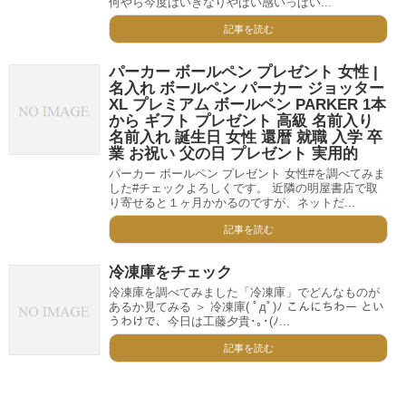
何やら今度はいきなりやばい感いっぱい...
記事を読む
パーカー ボールペン プレゼント 女性 |
名入れ ボールペン パーカー ジョッター
XL プレミアム ボールペン PARKER 1本
から ギフト プレゼント 高級 名前入り
名前入れ 誕生日 女性 還暦 就職 入学 卒
業 お祝い 父の日 プレゼント 実用的
パーカー ボールペン プレゼント 女性#を調べてみま
した#チェックよろしくです。 近隣の明屋書店で取
り寄せると１ヶ月かかるのですが、ネットだ...
記事を読む
冷凍庫をチェック
冷凍庫を調べてみました「冷凍庫」でどんなものが
あるか見てみる ＞ 冷凍庫( ﾟдﾟ)ﾉ こんにちわー とい
うわけで、今日は工藤夕貴･｡･(ﾉ...
記事を読む