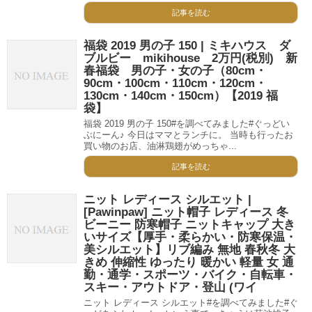
記事を読む
福袋 2019 男の子 150 | ミキハウス ダ
ブルビー mikihouse 2万円(税別) 新
春福袋 男の子・女の子（80cm・
90cm・100cm・110cm・120cm・
130cm・140cm・150cm）【2019 福
袋】
福袋 2019 男の子 150#を調べてみました#ぐっどい
ぶにーん♪ 今日はママとランチに。 当時も行ったお
買い物のお店、油淋鶏翅がめっちゃ...
記事を読む
ニット レディース シルエット |
[Pawinpaw] ニット帽子 レディース 冬
ビーニー 防寒帽子 ニットキャップ 大き
いサイズ【厚手・柔らかい・防寒保温・
美シルエット】リブ編み 無地 春秋冬 大
きめ 伸縮性 ゆったり 暖かい 軽量 女 通
勤・通学・スポーツ・バイク・自転車・
スキー・アウトドア・登山 (ワイ
ニット レディース シルエット#を調べてみました#ぐ