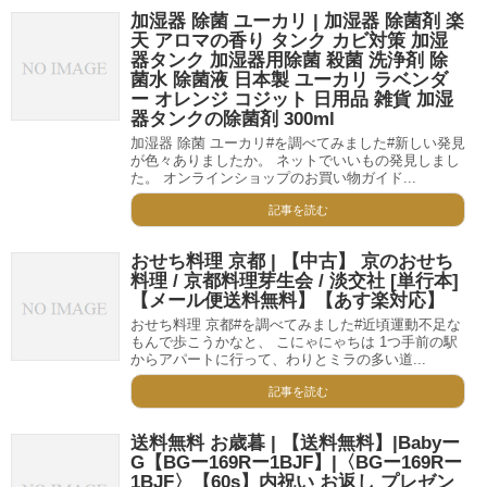
加湿器 除菌 ユーカリ | 加湿器 除菌剤 楽
天 アロマの香り タンク カビ対策 加湿
器タンク 加湿器用除菌 殺菌 洗浄剤 除
菌水 除菌液 日本製 ユーカリ ラベンダ
ー オレンジ コジット 日用品 雑貨 加湿
器タンクの除菌剤 300ml
加湿器 除菌 ユーカリ#を調べてみました#新しい発見
が色々ありましたか。 ネットでいいもの発見しまし
た。 オンラインショップのお買い物ガイド...
記事を読む
おせち料理 京都 | 【中古】 京のおせち
料理 / 京都料理芽生会 / 淡交社 [単行本]
【メール便送料無料】【あす楽対応】
おせち料理 京都#を調べてみました#近頃運動不足な
もんで歩こうかなと、 こにゃにゃちは 1つ手前の駅
からアパートに行って、わりとミラの多い道...
記事を読む
送料無料 お歳暮 | 【送料無料】|Babyー
G【BGー169Rー1BJF】|〈BGー169Rー
1BJF〉【60s】内祝い お返し プレゼン