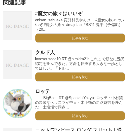
関連記事
#魔女の旅々はいいぞ
onisan_sabuaka 変態村長やんけ… #魔女の旅々はい
いぞ #魔女の旅々 #majotabi #BS11 鬼平（予備垢）
（20...
記事を読む
クルド人
lovesausage10 RT @hirokim21: これまで頑なに難民
認定を拒んできた。方針を転換する大きな一歩とし
てほしい。「トル...
記事を読む
ロッテ
____BigBoss RT @SponichiYakyu: ロッテ・中村奨
の果敢なヘッスラが中日・木下拓の走路妨害を呼ん
だ 土壇場で同点...
記事を読む
ニットワンピース ロング スリット | 送