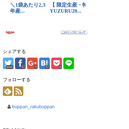
シェアする
error
0
0
フォローする
buppan_rakubuppan