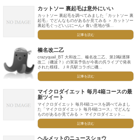
カットソー 裏起毛は意外にいい
カットソー 裏起毛を調べてみました「カットソー 裏
起毛」でどんなものがあるか見てみる ＞ カットソー
裏起毛ぐっどいぶにーん♪ 食い意地が張...
記事を読む
榛名改二乙
crazyquail_BT 大和改二、榛名改二乙、第19駆逐隊
改二（磯波？）の実装予告が今夜の呉ライブで発表
された模様。ＪＲ呉駅コラボに磯...
記事を読む
マイクロダイエット 毎月4箱コースの最
新ツイート
マイクロダイエット 毎月4箱コースを調べてみまし
た「マイクロダイエット 毎月4箱コース」でどんな
ものがあるか見てみる ＞ マイクロダイエット...
記事を読む
ヘルメットのニュースショウ