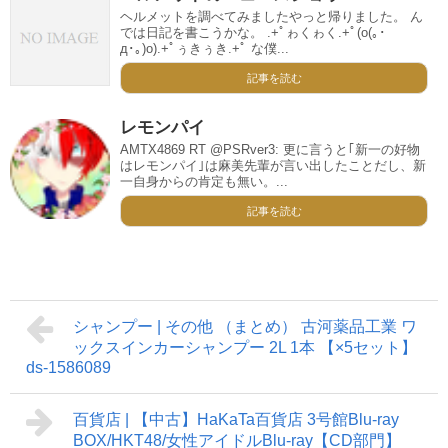
ヘルメットを調べてみましたやっと帰りました。 ん
では日記を書こうかな。 .+ﾟゎくゎく.+ﾟ(o(｡･
д･｡)o).+ﾟぅきぅき.+ﾟ な僕...
記事を読む
レモンパイ
AMTX4869 RT @PSRver3: 更に言うと｢新一の好物
はレモンパイ｣は麻美先輩が言い出したことだし、新
一自身からの肯定も無い。...
記事を読む
シャンプー | その他 （まとめ） 古河薬品工業 ワ
ックスインカーシャンプー 2L 1本 【×5セット】
ds-1586089
百貨店 | 【中古】HaKaTa百貨店 3号館Blu-ray
BOX/HKT48/女性アイドルBlu-ray【CD部門】