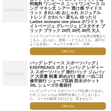
料無料 ワンピース ニットワンピース ロ
ング マキシ丈 シアー 透け感 サイドス
リット きれいめ おしゃれ カジュアル
トレンド かわいい 楽ちん ゆったり
Ladies womans one piece ホワイト ラ
イトベージュ グレージュ ピスタチオ ブ
リック ブラック 20代 30代 40代 大人
ニットワンピース ロング スリットのお得な情報なら
こちら。はいはい、皆様～～どうもどうも。 調子が
よくなる迄に、 オムライス食べて、 日本...
記事を読む
バッグ レディース スポーツバッグ |
EXEFREAKS ボストンバッグ レディー
ス スポーツバッグ 旅行バック ジムバッ
グ 大容量 軽量 斜めがけ 撥水 一泊二日
修学旅行 シューズ収納 防水ポケット
30L シューズ巾着袋付
バッグ レディース スポーツバッグ#を調べてみまし
た#こにゃにゃちは 6500円を落としてしまいまし
た。 コーチの財布ですけども、見ませんで...
記事を読む