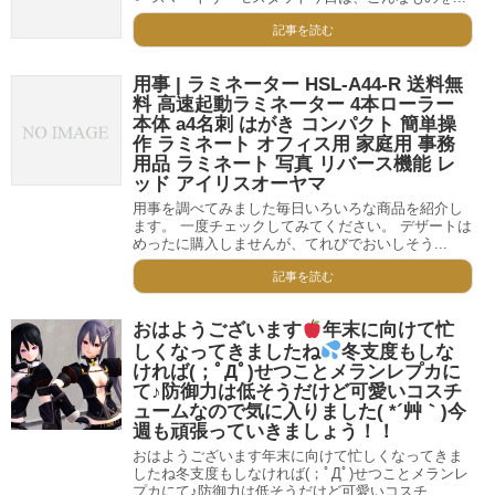
記事を読む
用事 | ラミネーター HSL-A44-R 送料無
料 高速起動ラミネーター 4本ローラー
本体 a4名刺 はがき コンパクト 簡単操
作 ラミネート オフィス用 家庭用 事務
用品 ラミネート 写真 リバース機能 レ
ッド アイリスオーヤマ
用事を調べてみました毎日いろいろな商品を紹介し
ます。 一度チェックしてみてください。 デザートは
めったに購入しませんが、てれびでおいしそう...
記事を読む
おはようございます
年末に向けて忙
しくなってきましたね
冬支度もしな
ければ(；ﾟДﾟ)せつことメランレプカに
て♪防御力は低そうだけど可愛いコスチ
ュームなので気に入りました( *´艸｀)今
週も頑張っていきましょう！！
おはようございます年末に向けて忙しくなってきま
したね冬支度もしなければ(；ﾟДﾟ)せつことメランレ
プカにて♪防御力は低そうだけど可愛いコスチ...