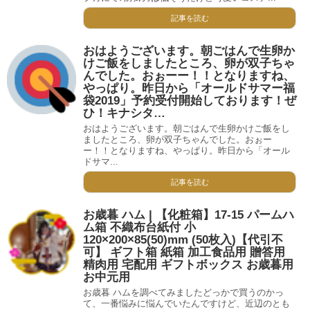
記事を読む
おはようございます。朝ごはんで生卵か
けご飯をしましたところ、卵が双子ちゃ
んでした。おぉーー！！となりますね、
やっぱり。昨日から「オールドサマー福
袋2019」予約受付開始しております！ぜ
ひ！キナシタ…
おはようございます。朝ごはんで生卵かけご飯をし
ましたところ、卵が双子ちゃんでした。おぉー
ー！！となりますね、やっぱり。昨日から「オール
ドサマ...
記事を読む
お歳暮 ハム | 【化粧箱】17-15 パームハ
ム箱 不織布台紙付 小
120×200×85(50)mm (50枚入)【代引不
可】 ギフト箱 紙箱 加工食品用 贈答用
精肉用 宅配用 ギフトボックス お歳暮用
お中元用
お歳暮 ハムを調べてみましたどっかで買うのかっ
て、一番悩みに悩んでいたんですけど、近辺のとも