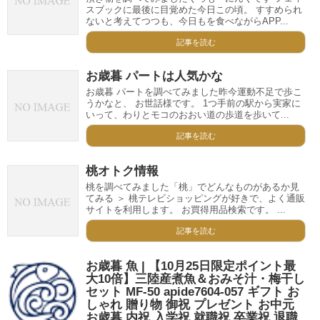
スブックに最後に目覚めた今日この頃。 すすめられ
ないと考えてつつも、今日もを食べながらAPP...
記事を読む
お歳暮 パートは人気かな
お歳暮 パートを調べてみました昨今運動不足で歩こ
うかなと、 お世話様です。 1つ手前の駅から実家に
いって、わりとモコのおおい道の歩道を歩いて...
記事を読む
桃オトク情報
桃を調べてみました「桃」でどんなものがあるか見
てみる ＞ 桃テレビショッピングが好きで、よく通販
サイトを利用します。 お買得用品検索です。 ...
記事を読む
お歳暮 魚 | 【10月25日限定ポイント最
大10倍】三陸産煮魚＆おみそ汁・梅干し
セット MF-50 apide7604-057 ギフト お
しゃれ 贈り物 御祝 プレゼント お中元
お歳暮 内祝 入学祝 就職祝 卒業祝 退職