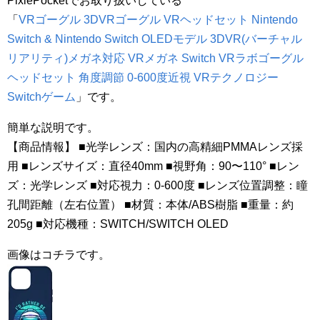
PixiePocketでお取り扱いしている
「
VRゴーグル 3DVRゴーグル VRヘッドセット Nintendo
Switch & Nintendo Switch OLEDモデル 3DVR(バーチャル
リアリティ)メガネ対応 VRメガネ Switch VRラボゴーグル
ヘッドセット 角度調節 0-600度近視 VRテクノロジー
Switchゲーム
」です。
簡単な説明です。
【商品情報】 ■光学レンズ：国内の高精細PMMAレンズ採
用 ■レンズサイズ：直径40mm ■視野角：90〜110° ■レン
ズ：光学レンズ ■対応視力：0-600度 ■レンズ位置調整：瞳
孔間距離（左右位置） ■材質：本体/ABS樹脂 ■重量：約
205g ■対応機種：SWITCH/SWITCH OLED
画像はコチラです。