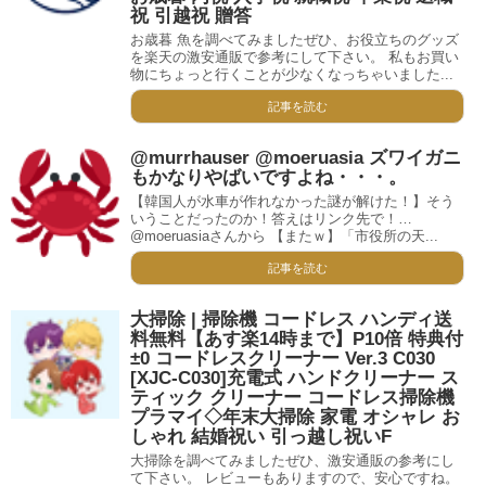
祝 引越祝 贈答
お歳暮 魚を調べてみましたぜひ、お役立ちのグッズ
を楽天の激安通販で参考にして下さい。 私もお買い
物にちょっと行くことが少なくなっちゃいました...
記事を読む
@murrhauser @moeruasia ズワイガニ
もかなりやばいですよね・・・。
【韓国人が水車が作れなかった謎が解けた！】そう
いうことだったのか！答えはリンク先で！…
@moeruasiaさんから 【またｗ】「市役所の天...
記事を読む
大掃除 | 掃除機 コードレス ハンディ送
料無料【あす楽14時まで】P10倍 特典付
±0 コードレスクリーナー Ver.3 C030
[XJC-C030]充電式 ハンドクリーナー ス
ティック クリーナー コードレス掃除機
プラマイ◇年末大掃除 家電 オシャレ お
しゃれ 結婚祝い 引っ越し祝いF
大掃除を調べてみましたぜひ、激安通販の参考にし
て下さい。 レビューもありますので、安心ですね。