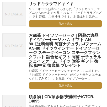
リッドキララでドキドキ
リッドキララを調べてみました「リッドキララ」で
どんなものがあるか見てみる ＞ リッドキララどもど
もです 皆様、ご無沙汰です！、本日はわし気分...
記事を読む
お歳暮 ドイツソーセージ | 阿蘇の逸品
ドイツソーセージ ハム ギフト AN-
80【送料無料 阿蘇ナチュラルJファーム
AN-80 ドイツウインナー ドイツソーセ
ージ スモークベーコン スモークフラン
クフルト 詰合せギフト 阿蘇 ナチュラル
ジェイファーム ドイツ 贈答 ギフト 御
祝 御中元 御歳暮 プレゼント
お歳暮 ドイツソーセージをチェックしてみました。
「お歳暮 ドイツソーセージ」がピンと来た人はチェ
ックしてみて！ → お歳暮 ドイツソーセー...
記事を読む
頂き物 | CD/頂き物/安藤裕子/CTCR-
14895
頂き物を調べてみましたぐっもーにんぐです フェィ