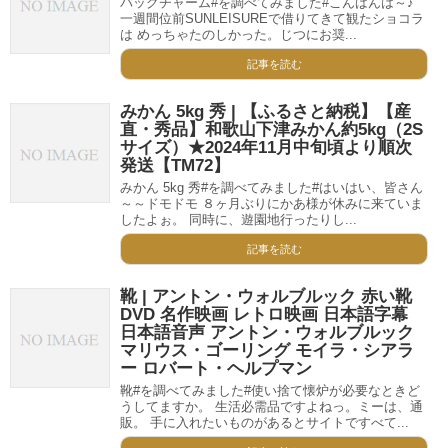
バッグチャーム#を調べてみました#こんばんは～♪
一週間位前SUNLEISUREで借りてきて観たショコラ
は めっちゃたのしかった。じつにお奨...
記事を読む
みかん 5kg 秀 | 【ふるさと納税】【産
直・秀品】和歌山下津みかん約5kg（2S
サイズ）★2024年11月中旬頃より順次
発送【TM72】
みかん 5kg 秀#を調べてみました#はいはい、皆さん
～～ドモドモ ８ヶ月ぶりにかあ様が休みに来ていま
したよぉ。 同時に、遊園地行ったりし...
記事を読む
靴 | アントン・ウォルブルック 赤い靴
DVD 名作映画 レトロ映画 日本語字幕
日本語音声 アントン・ウォルブルック
マリウス・ゴーリング モイラ・シアラ
ー ロバート・ヘルプマン
靴#を調べてみました#使い捨て懐炉が必要なときど
うしてますか。 生活必需品ですよねっ。ミーは、通
販。 手に入れたいものがあるとサイトですべて...