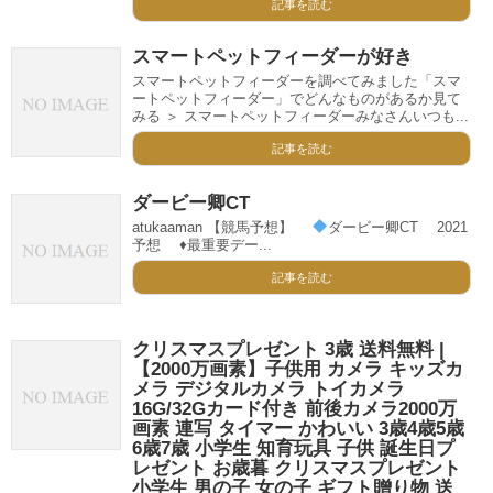
記事を読む
スマートペットフィーダーが好き
スマートペットフィーダーを調べてみました「スマ
ートペットフィーダー」でどんなものがあるか見て
みる ＞ スマートペットフィーダーみなさんいつも...
記事を読む
ダービー卿CT
atukaaman 【競馬予想】
ダービー卿CT 2021
予想
♦️
最重要デー...
記事を読む
クリスマスプレゼント 3歳 送料無料 |
【2000万画素】子供用 カメラ キッズカ
メラ デジタルカメラ トイカメラ
16G/32Gカード付き 前後カメラ2000万
画素 連写 タイマー かわいい 3歳4歳5歳
6歳7歳 小学生 知育玩具 子供 誕生日プ
レゼント お歳暮 クリスマスプレゼント
小学生 男の子 女の子 ギフト贈り物 送