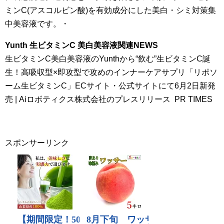
ミンC(アスコルビン酸)を有効成分にした美白・シミ対策集
中美容液です。・
Yunth 生ビタミンC 美白美容液関連NEWS
生ビタミンC美白美容液のYunthから“飲む”生ビタミンC誕
生！高吸収型×即攻型で攻めのインナーケアサプリ「リポソ
ーム生ビタミンC」ECサイト・公式サイトにて6月2日新発
売 | Aiロボティクス株式会社のプレスリリース PR TIMES
スポンサーリンク