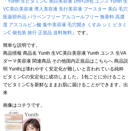
「
Yunth 生ビタミンC 美白美容液 1ml×28包 ユンス Yunth 生
VC美白美容液 導入美容液 先行美容液 ブースター 美白 毛穴
医薬部外品 パラベンフリー アルコールフリー 無香料 高濃
度 アスコルビン酸 集中美容液 毛穴開き くすみ シミ ビタミ
ンC 個包装 旅行 正規品 送料無料
」です。
簡単な説明です。
商品情報 商品名 Yunth 生VC美白美容液 Yunth ユンス 生VA
ダーマ美容液 関連商品 その他国内正規品はこちらへ 商品説
明 Yunthは壊れやすく安定化が難しいと言われている純粋
ビタミンCの安定化に成功しました。1包ごとに分けること
でビタミンCを新鮮なままお肌に届けることができます。出
来
画像はコチラです。