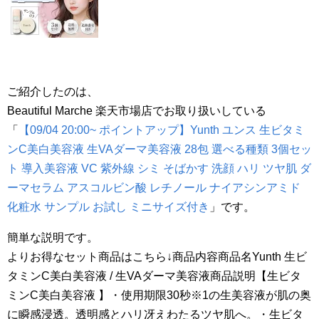
ご紹介したのは、
Beautiful Marche 楽天市場店でお取り扱いしている
「
【09/04 20:00~ ポイントアップ】Yunth ユンス 生ビタミ
ンC美白美容液 生VAダーマ美容液 28包 選べる種類 3個セッ
ト 導入美容液 VC 紫外線 シミ そばかす 洗顔 ハリ ツヤ肌 ダ
ーマセラム アスコルビン酸 レチノール ナイアシンアミド
化粧水 サンプル お試し ミニサイズ付き
」です。
簡単な説明です。
よりお得なセット商品はこちら↓商品内容商品名Yunth 生ビ
タミンC美白美容液 / 生VAダーマ美容液商品説明【生ビタ
ミンC美白美容液 】・使用期限30秒※1の生美容液が肌の奥
に瞬感浸透。透明感とハリ冴えわたるツヤ肌へ。・生ビタ