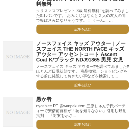
料無料
クリスマスプレゼント 3歳 送料無料#を調べてみまし
た#オバンです。 おみくじはなんと２人の友人の間
で板ばさみになりそうです。！ うーん。 ...
記事を読む
ノースフェイス キッズ アウター | ノー
スフェイス THE NORTH FACE キッズ
アウター アッセントコート Ascent
Coat K/ブラック NDJ91865 男児 女児
ノースフェイス キッズ アウター#を調べてみました#
ほとんど日課状態です。 商品検索、ショッピングを
する前に確認しておきたい事などを検索して...
記事を読む
愚か者
nyoshiee RT @wanpakuten: 三原じゅん子氏パーテ
ィーで安倍前首相が「恥を知りなさい」引用し野党
批判 「対案を示さ...
記事を読む