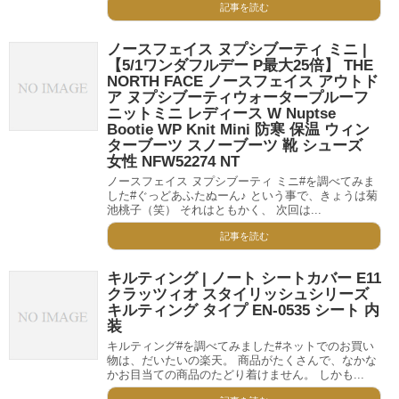
記事を読む
ノースフェイス ヌプシブーティ ミニ |
【5/1ワンダフルデー P最大25倍】 THE
NORTH FACE ノースフェイス アウトド
ア ヌプシブーティウォータープルーフ
ニットミニ レディース W Nuptse
Bootie WP Knit Mini 防寒 保温 ウィン
ターブーツ スノーブーツ 靴 シューズ
女性 NFW52274 NT
ノースフェイス ヌプシブーティ ミニ#を調べてみま
した#ぐっどあふたぬーん♪ という事で、きょうは菊
池桃子（笑） それはともかく、 次回は...
記事を読む
キルティング | ノート シートカバー E11
クラッツィオ スタイリッシュシリーズ
キルティング タイプ EN-0535 シート 内
装
キルティング#を調べてみました#ネットでのお買い
物は、だいたいの楽天。 商品がたくさんで、なかな
かお目当ての商品のたどり着けません。 しかも...