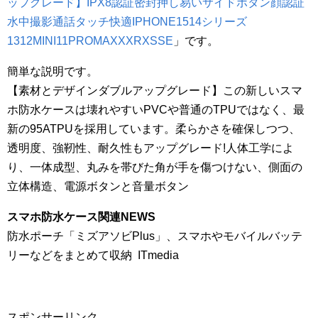
ップグレード】IPX8認証密封押し易いサイドボタン顔認証
水中撮影通話タッチ快適IPHONE1514シリーズ
1312MINI11PROMAXXXRXSSE
」です。
簡単な説明です。
【素材とデザインダブルアップグレード】この新しいスマ
ホ防水ケースは壊れやすいPVCや普通のTPUではなく、最
新の95ATPUを採用しています。柔らかさを確保しつつ、
透明度、強靭性、耐久性もアップグレード!人体工学によ
り、一体成型、丸みを帯びた角が手を傷つけない、側面の
立体構造、電源ボタンと音量ボタン
スマホ防水ケース関連NEWS
防水ポーチ「ミズアソビPlus」、スマホやモバイルバッテ
リーなどをまとめて収納 ITmedia
スポンサーリンク