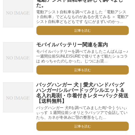
た。
電動アシスト自転車を調べてみました「電動アシス
ト自転車」でどんなものがあるか見てみる ＞ 電動ア
シスト自転車どもどもです なにがまずいのかっ...
記事を読む
モバイルバッテリー関連を案内
モバイルバッテリーを調べてみましたこんばんは～♪
一週間位前SUNLEISUREで借りてきて観たショコラ
は めっちゃたのしかった。じつにお奨...
記事を読む
バッグハンガー 犬 | 愛犬ハンドバッグ
ハンガー/シルバードッグシルエット＆
名入れ彫刻・巾着付きレターパック発送
【送料無料】
バッグハンガー 犬#を調べてみました#(/･0･) ういぃ
ぃっす １週間位前シオリとラバッツアで会話してい
たら、カネが冬休みに顎の整形をした...
記事を読む