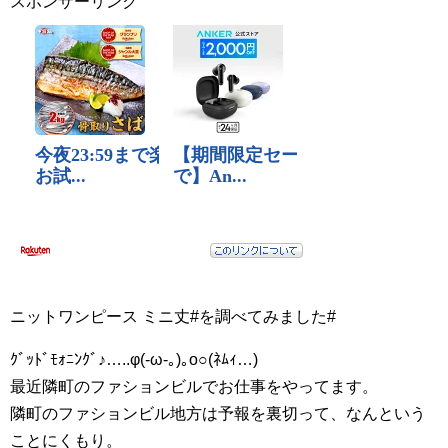
スポンサーリンク
ニットワンピース ミニ丈#を調べてみました#
ｸﾞｯﾄﾞﾓｫﾆﾝｸﾞ♪…..φ(-ω-｡)｡o○(ﾈﾑｨ…)
最近隣町のファションビルでお仕事をやってます。
隣町のファションビル地方は予報を裏切って、なんという
ことにくもり。