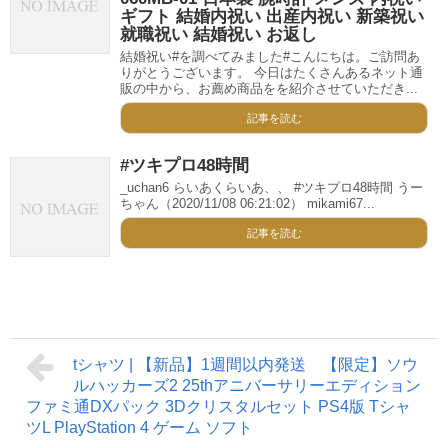
ギフト 結婚内祝い 出産内祝い 新築祝い
就職祝い 結婚祝い お返し
結婚祝い#を調べてみました#こんにちは。ご訪問あ
りがとうございます。 今日はたくさんあるネット通
販の中から、お薦め商品をを紹介させていただき...
記事を読む
#ツキプロ48時間
_uchan6 らいあくらいあ、、 #ツキプロ48時間 うー
ちゃん（2020/11/08 06:21:02） mikami67...
記事を読む
tシャツ | 【新品】1週間以内発送 【限定】ソウ
ルハッカーズ2 25thアニバーサリーエディション
ファミ通DXパック 3Dクリスタルセット PS4版 Tシャ
ツL PlayStation 4 ゲーム ソフト