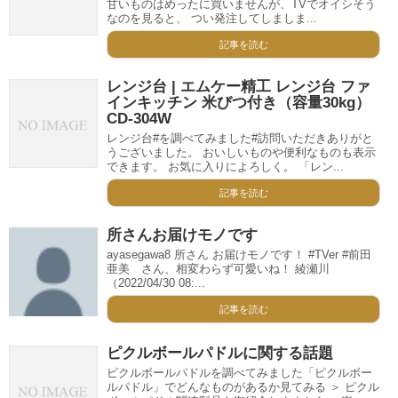
甘いものはめったに買いませんが、TVでオイシそう
なのを見ると、 つい発注してしましま...
記事を読む
レンジ台 | エムケー精工 レンジ台 ファ
インキッチン 米びつ付き（容量30kg）
CD-304W
レンジ台#を調べてみました#訪問いただきありがと
うございました。 おいしいものや便利なものも表示
できます。 お気に入りによろしく。 「レン...
記事を読む
所さんお届けモノです
ayasegawa8 所さん お届けモノです！ #TVer #前田
亜美 さん、相変わらず可愛いね！ 綾瀬川
（2022/04/30 08:...
記事を読む
ピクルボールパドルに関する話題
ピクルボールパドルを調べてみました「ピクルボー
ルパドル」でどんなものがあるか見てみる ＞ ピクル