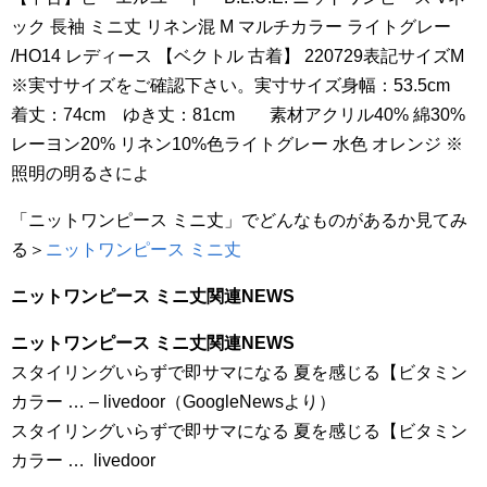
ック 長袖 ミニ丈 リネン混 M マルチカラー ライトグレー
/HO14 レディース 【ベクトル 古着】 220729表記サイズM
※実寸サイズをご確認下さい。実寸サイズ身幅：53.5cm
着丈：74cm ゆき丈：81cm 素材アクリル40% 綿30%
レーヨン20% リネン10%色ライトグレー 水色 オレンジ ※
照明の明るさによ
「ニットワンピース ミニ丈」でどんなものがあるか見てみ
る＞
ニットワンピース ミニ丈
ニットワンピース ミニ丈関連NEWS
ニットワンピース ミニ丈関連NEWS
スタイリングいらずで即サマになる 夏を感じる【ビタミン
カラー … – livedoor（GoogleNewsより）
スタイリングいらずで即サマになる 夏を感じる【ビタミン
カラー … livedoor